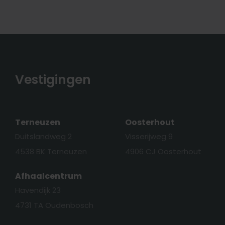
Vestigingen
Terneuzen
Oosterhout
Duitslandweg 2
Visserijweg 9
4538 BK Terneuzen
4906 CJ Oosterhout
Afhaalcentrum
Havendijk 23
4731 TA Oudenbosch