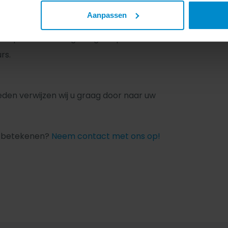
n
Aanpassen
aktijk. We rekenen conform de
e producten zorgvuldig af op de
rs.
reden verwijzen wij u graag door naar uw
n betekenen?
Neem contact met ons op!