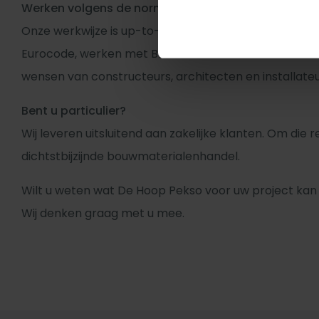
Werken volgens de normen van vandaag én morge
Onze werkwijze is up-to-date met de huidige bouwpr
Eurocode, werken met BIM-modellen en stemmen onz
wensen van constructeurs, architecten en installateu
Bent u particulier?
Wij leveren uitsluitend aan zakelijke klanten. Om die 
dichtstbijzijnde bouwmaterialenhandel.
Wilt u weten wat De Hoop Pekso voor uw project ka
Wij denken graag met u mee.