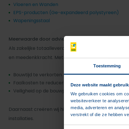
Vloeren en Wanden
EPS-producten (Ge-expandeerd polystyreen)
Wapeningsstaal
Meerwaarde door advies en maatwerk
Als zakelijke totaalleverancier denken wij verder dan
en meedenkkracht. Met gericht advies op maat helpe
Toestemming
Bouwtijd te verkorten
Faalkosten te reduceren
Deze website maakt gebruik
Veiligheid op de bouwplaats te waarborgen
We gebruiken cookies om cont
websiteverkeer te analyseren
media, adverteren en analys
Daarnaast creëren wij hiermee constructieve en arch
verstrekt of die ze hebben v
installaties.