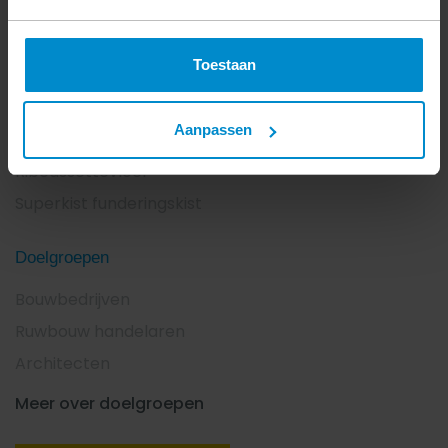
Opleverdatum
2020
Toestaan
Gebruikte producten
Aanpassen
Breedplaatvloer
Ribcassettevloer
Superkist funderingskist
Doelgroepen
Bouwbedrijven
Ruwbouw handelaren
Architecten
Meer over doelgroepen