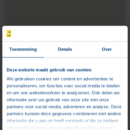
Toestemming
Details
Over
Projectgegevens
Deze website maakt gebruik van cookies
Projectnaam
We gebruiken cookies om content en advertenties te
De Vliegende Hollander
personaliseren, om functies voor social media te bieden
en om ons websiteverkeer te analyseren. Ook delen we
Locatie
informatie over uw gebruik van onze site met onze
Terneuzen
partners voor social media, adverteren en analyse. Deze
partners kunnen deze gegevens combineren met andere
Afnemer
informatie die u aan ze heeft verstrekt of die ze hebben
Aannemersbedrijf Fraanje B.V.
verzameld op basis van uw gebruik van hun services.