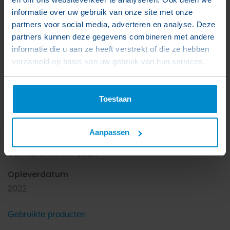
informatie over uw gebruik van onze site met onze
partners voor social media, adverteren en analyse. Deze
partners kunnen deze gegevens combineren met andere
informatie die u aan ze heeft verstrekt of die ze hebben
Projectgegevens
verzameld op basis van uw gebruik van hun services.
Projectnaam
Het Lichthuys Cadzand
Toestaan
Locatie
Cadzand-Bad
Aanpassen
Afnemer
Van Kerckhoven Bouw
Opleverdatum
2022
Gebruikte producten